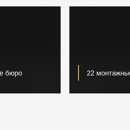
ое бюро
22 монтажны
роизведут расчет и
22 опытные монтаж
й в кратчайшие сроки.
проектные решения 