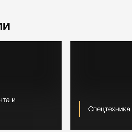
ИИ
нта и
Спецтехника
кладе. Быстрая погрузка
Вибропогружатели к
сваебойные, буровы