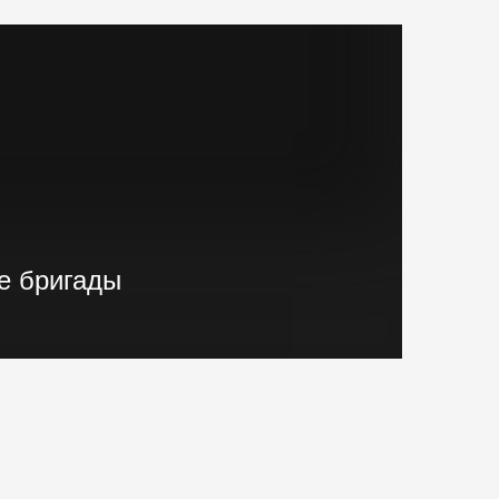
е бригады
ные бригады, готовые реализовывать
"Нулевого цикла" в кратчайшие сроки.