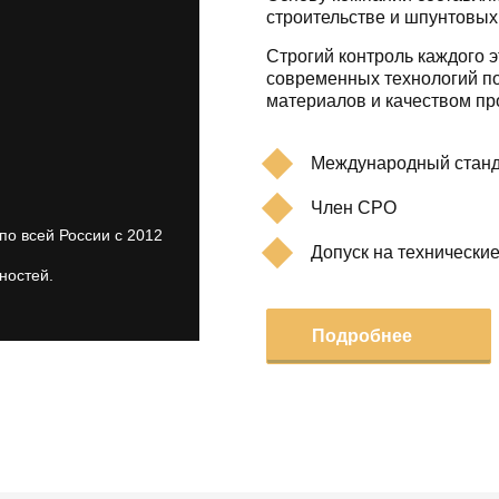
строительстве и шпунтовых
Строгий контроль каждого э
современных технологий по
материалов и качеством пр
Международный станд
Член СРО
по всей России с 2012
Допуск на технически
ностей.
Подробнее