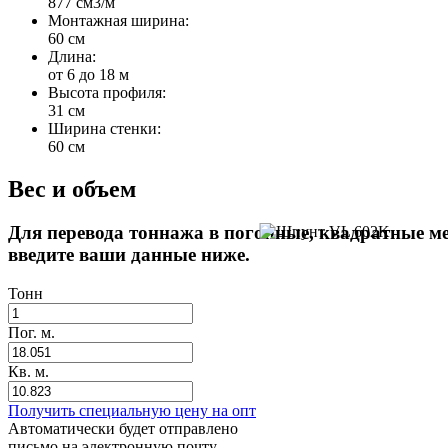
877 cм3/м
Монтажная ширина:
60 см
Длина:
от 6 до 18 м
Высота профиля:
31 см
Ширина стенки:
60 см
Вес и объем
Для перевода тоннажа в погонные, квадратные м
введите ваши данные ниже.
Тонн
Пог. м.
Кв. м.
Получить специальную цену на опт
Автоматически будет отправлено
письмо на электронную почту.