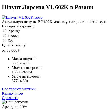
Шпунт Ларсена VL 602K в
Рязани
Актуальную цену на ВЛ 602K можно узнать, оставив заявку или
Выберите вариант:
Аренда
Новый
Б/у
Цена за тонну:
от 83 000
₽
Масса шпунта:
55.4 кг/м.п
Момент инерции:
13590 cм4/м
Упругий момент:
877 cм3/м
Все характеристики
Калькулятор
Сравнить
Аренда от 15%