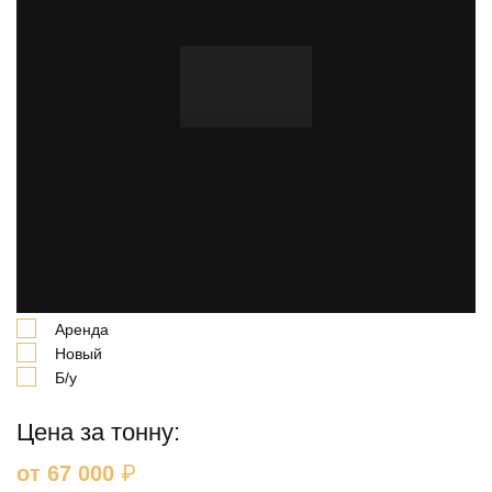
В нашей компании можно купить шпунт Ларсена
AZ24-700. А также имеется возможность взять
профиль в долгосрочную и краткосрочную аренду на
выгодных условиях.
Выберите вариант:
Аренда
Новый
Б/у
Цена за тонну:
₽
от 67 000